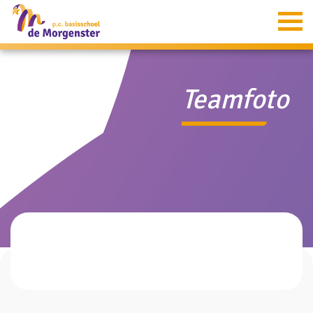
Home
Informatie
Teamfoto
Groepen
Ouders
Aanmelding
Verion
Contact