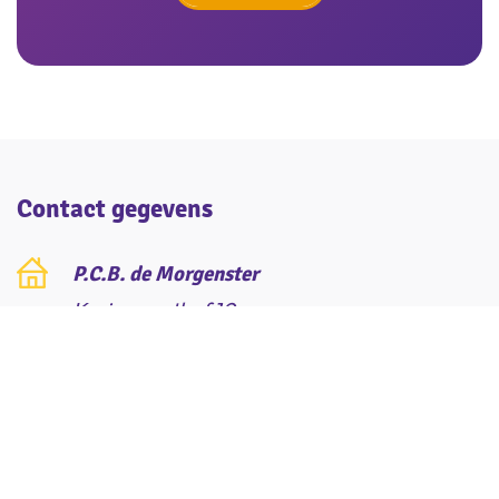
Contact gegevens
P.C.B. de Morgenster
Kruizemunthof 10
7641 EX Wierden
0546 - 573 739
directiemorgenster@verion.nl