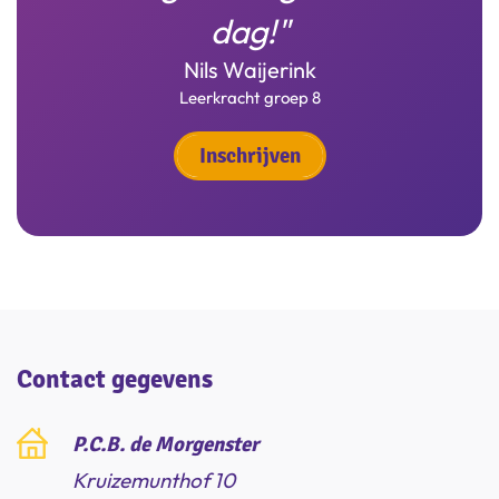
(oud)leerling van De Morgenster
Leerkracht groep 7/8
van school
Team Morgenster
Jolien Altena
dag!"
Rekenexpert
Nils Waijerink
Inschrijven
Inschrijven
Inschrijven
Inschrijven
Leerkracht groep 8
Inschrijven
Inschrijven
Contact gegevens
P.C.B. de Morgenster
Kruizemunthof 10