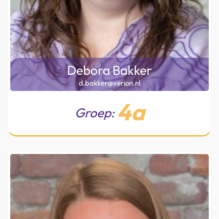
Debora Bakker
d.bakker@verion.nl
4a
Groep: