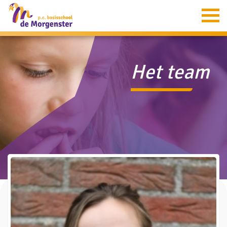
Home
Informatie
Het team
Groepen
Ouders
Aanmelding
Verion
Contact