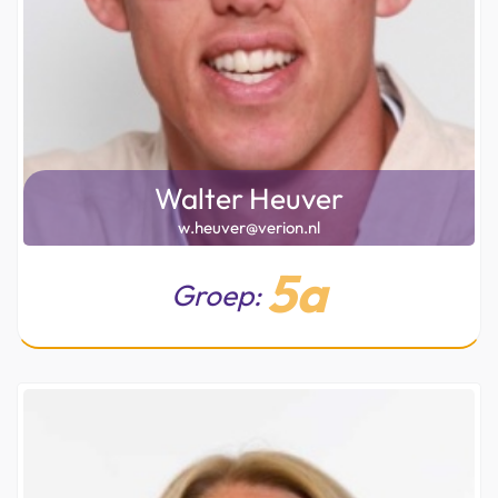
Walter Heuver
w.heuver@verion.nl
5a
Groep: