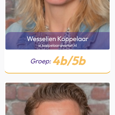
Wesselien Koppelaar
w.koppelaar@verion.nl
4b/5b
Groep: