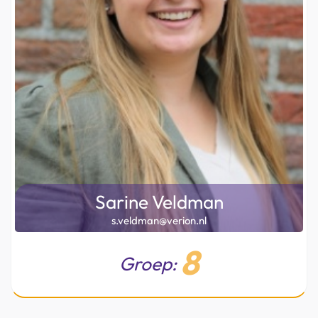
Sarine Veldman
s.veldman@verion.nl
8
Groep: