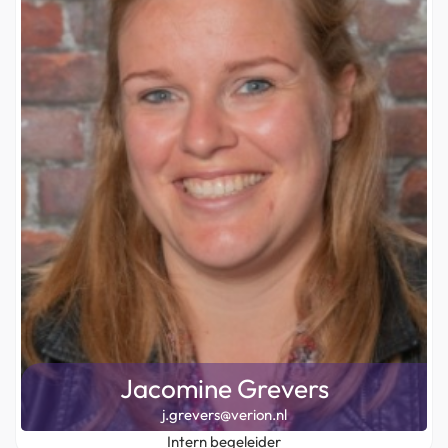
Jacomine Grevers
j.grevers@verion.nl
Intern begeleider