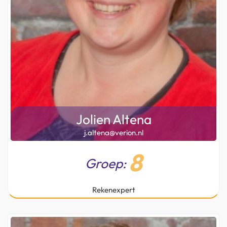
Jolien Altena
j.altena@verion.nl
8
Groep:
Rekenexpert