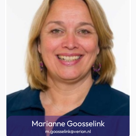
Marianne Goosselink
m.goosselink@verion.nl