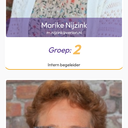
Marike Nijzink
m.nijzink@verion.nl
2
Groep:
Intern begeleider