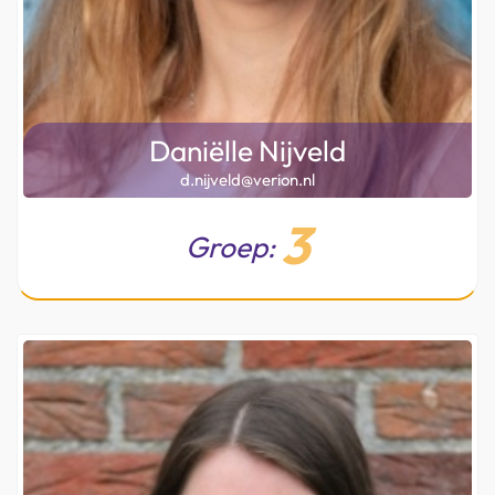
Daniëlle Nijveld
d.nijveld@verion.nl
3
Groep: