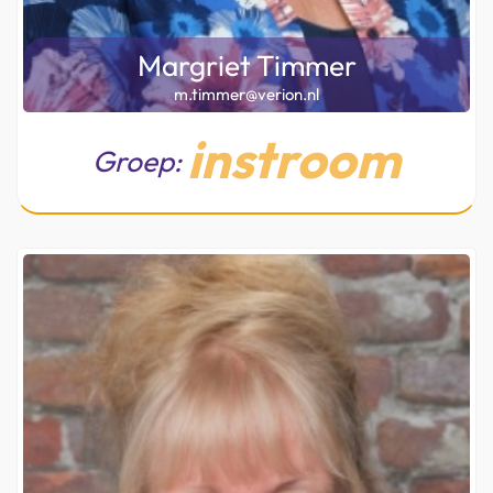
Margriet Timmer
m.timmer@verion.nl
instroom
Groep: