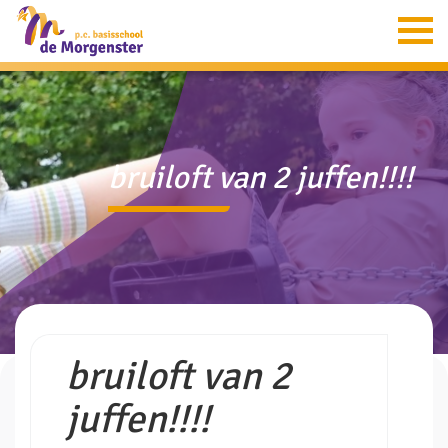
Home
Informatie
Groepen
bruiloft van 2 juffen!!!!
Ouders
Aanmelding
Verion
Contact
bruiloft van 2
juffen!!!!