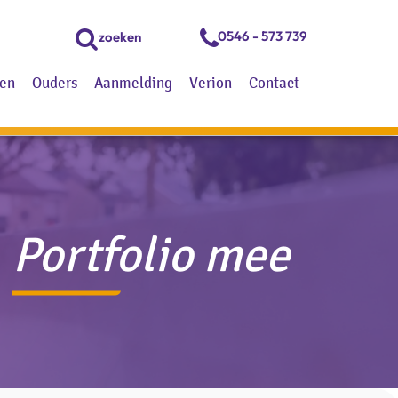
0546 - 573 739
zoeken
en
Ouders
Aanmelding
Verion
Contact
Portfolio mee